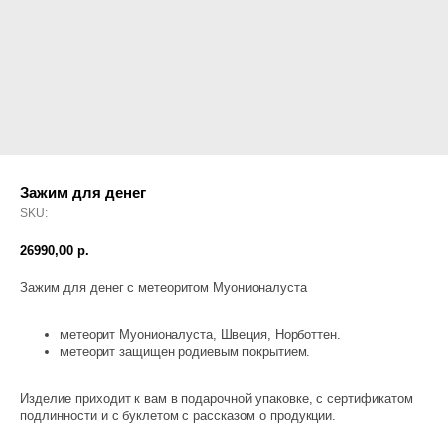
Сертифи
10
О нас
О метео
08
Об эксп
09
Зажим для денег
О произ
10
SKU:
Гаранти
11
26990,00
р.
Зажим для денег с метеоритом Муонионалуста
Контак
метеорит Муонионалуста, Швеция, Норботтен.
метеорит защищен родиевым покрытием.
Изделие приходит к вам в подарочной упаковке, с сертификатом
подлинности и с буклетом с рассказом о продукции.