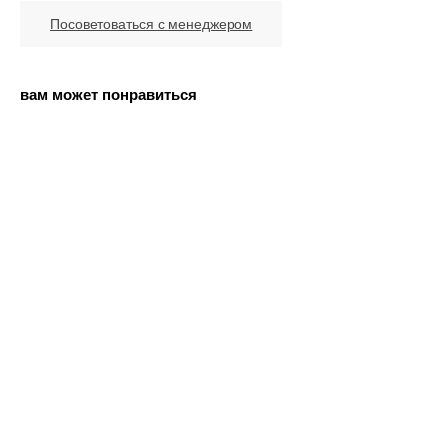
Посоветоваться с менеджером
вам может понравиться
Главная
Экспедиции
Каталог
Метеориты
Команда
Производство
Гарантии
Доставка и оплата