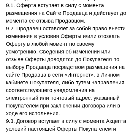
9.1. Оферта вступает в силу с момента
stardust.meteorite@gmail.com
размещения на Сайте Продавца и действует до
Связаться с нами
момента её отзыва Продавцом.
Политика конфиденциальности
9.2. Продавец оставляет за собой право внести
Обработка персональных данных
изменения в условия Оферты и/или отозвать
Оферту в любой момент по своему
JEWELRY
STARDUST
усмотрению. Сведения об изменении или
Разработка сайта
@che.mash
x
@jupiternaya
отзыве Оферты доводятся до Покупателя по
Продвижение сайта
Маркетинг Прозрачно
выбору Продавца посредством размещения на
сайте Продавца в сети «Интернет», в Личном
@2026 - Все права защищены
кабинете Покупателя, либо путем направления
соответствующего уведомления на
электронный или почтовый адрес, указанный
Покупателем при заключении Договора или в
ходе его исполнения.
9.3. Договор вступает в силу с момента Акцепта
условий настоящей Оферты Покупателем и