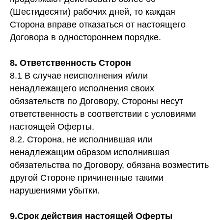
(Шестидесяти) рабочих дней, то каждая
Сторона вправе отказаться от настоящего
Договора в одностороннем порядке.
8. Ответственность Сторон
8.1 В случае неисполнения и/или
ненадлежащего исполнения своих
обязательств по Договору, Стороны несут
ответственность в соответствии с условиями
настоящей Оферты.
8.2. Сторона, не исполнившая или
Главная
Экспедиции
ненадлежащим образом исполнившая
Каталог
Метеориты
обязательства по Договору, обязана возместить
другой Стороне причиненные такими
Команда
Производство
нарушениями убытки.
Гарантии
Доставка и оплата
Подарочные сертификаты
Магазин
9.Срок действия настоящей Оферты