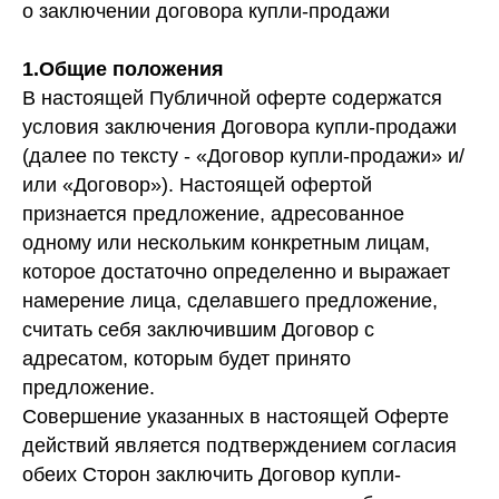
о заключении договора купли-продажи
Сертифи
10
1.Общие положения
О нас
В настоящей Публичной оферте содержатся
условия заключения Договора купли-продажи
О метео
08
(далее по тексту - «Договор купли-продажи» и/
или «Договор»). Настоящей офертой
Об эксп
09
признается предложение, адресованное
О произ
10
одному или нескольким конкретным лицам,
Гаранти
которое достаточно определенно и выражает
11
намерение лица, сделавшего предложение,
Магазин
12
считать себя заключившим Договор с
адресатом, которым будет принято
Контак
предложение.
Совершение указанных в настоящей Оферте
действий является подтверждением согласия
обеих Сторон заключить Договор купли-