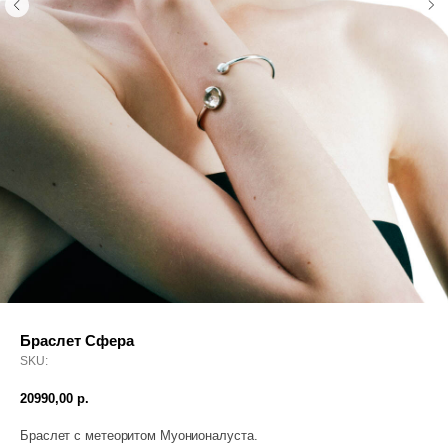
Сертифи
10
О нас
О метео
08
Об эксп
09
О произ
10
Гаранти
11
Контак
Браслет Сфера
SKU:
20990,00
р.
Браслет с метеоритом Муонионалуста.