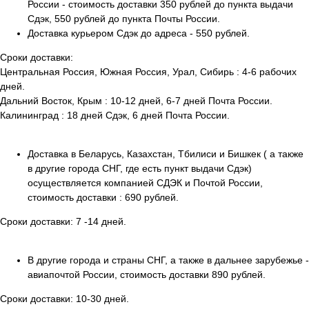
России - стоимость доставки 350 рублей до пункта выдачи
Сдэк, 550 рублей до пункта Почты России.
Доставка курьером Сдэк до адреса - 550 рублей.
Сроки доставки:
Центральная Россия, Южная Россия, Урал, Сибирь : 4-6 рабочих
дней.
Дальний Восток, Крым : 10-12 дней, 6-7 дней Почта России.
Калининград : 18 дней Сдэк, 6 дней Почта России.
Главная
Экспедиции
Каталог
Метеориты
Доставка в Беларусь, Казахстан, Тбилиси и Бишкек ( а также
Команда
Производство
в другие города СНГ, где есть пункт выдачи Сдэк)
Гарантии
Доставка и оплата
осуществляется компанией СДЭК и Почтой России,
стоимость доставки : 690 рублей.
Подарочные сертификаты
Магазин
Сроки доставки: 7 -14 дней.
stardust.meteorite@gmail.com
В другие города и страны СНГ, а также в дальнее зарубежье -
Связаться с нами
авиапочтой России, стоимость доставки 890 рублей.
Политика конфиденциальности
Сроки доставки: 10-30 дней.
Обработка персональных данных