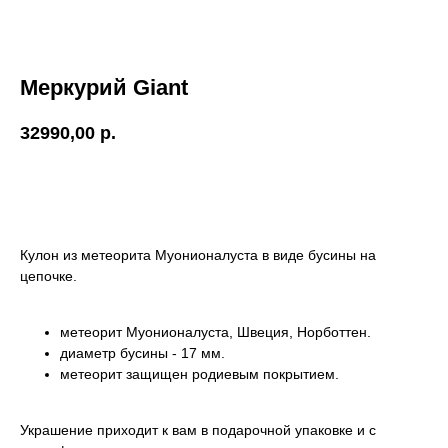
Сертифи
10
О нас
Меркурий Giant
О метео
08
32990,00
р.
Об эксп
09
Добавить в корзину
О произ
10
Гаранти
11
Кулон из метеорита Муонионалуста в виде бусины на
цепочке.
Контак
метеорит Муонионалуста, Швеция, Норботтен.
диаметр бусины - 17 мм.
метеорит защищен родиевым покрытием.
Украшение приходит к вам в подарочной упаковке и с