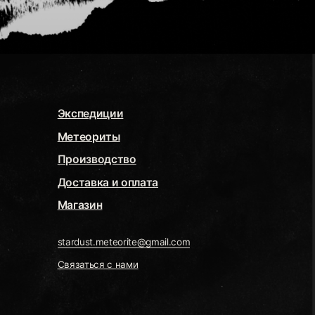
спедиции
теориты
оизводство
тавка и оплата
газин
rdust.meteorite@gmail.com
заться с нами
WELRY