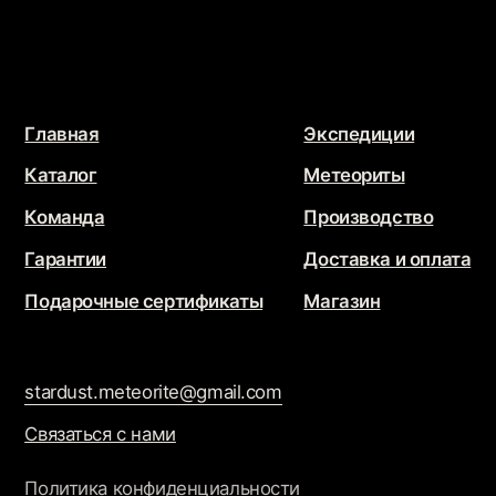
Связаться с нами
Политика конфиденциальности
Обработка персональных данных
JEWELRY
STARDUST
Разработка сайта
@che.mash
x
@jupiternaya
Продвижение сайта
Маркетинг Прозрачно
@2026 - Все права защищены