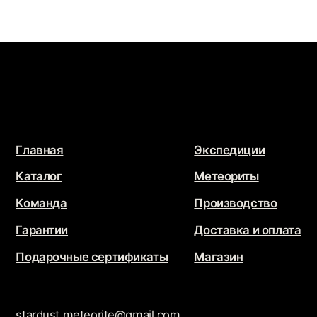
Подарочные сертификаты
Магазин
stardust.meteorite@gmail.com
Связаться с нами
Политика конфиденциальности
Обработка персональных данных
JEWELRY
STARDUST
Разработка сайта
@che.mash
x
@jupiternaya
Продвижение сайта
Маркетинг Прозрачно
@2026 - Все права защищены