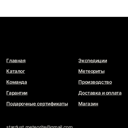
Подарочные сертификаты
Магазин
stardust.meteorite@gmail.com
Связаться с нами
Политика конфиденциальности
Обработка персональных данных
JEWELRY
STARDUST
Разработка сайта
@che.mash
x
@jupiternaya
Продвижение сайта
Маркетинг Прозрачно
@2026 - Все права защищены