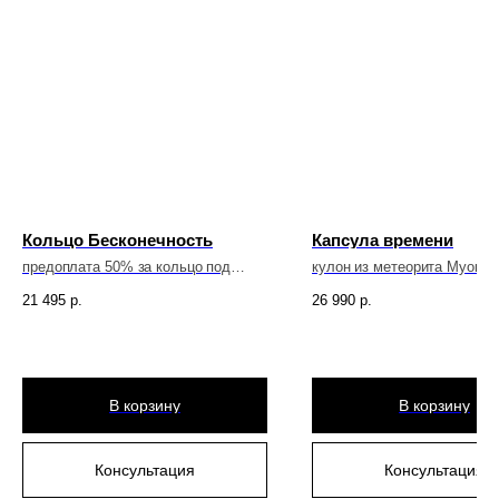
Сертифи
10
О нас
О метео
08
Об эксп
09
О произ
10
Кольцо Бесконечность
Капсула времени
предоплата 50% за кольцо под
кулон из метеорита Муонио
Гаранти
11
заказ
21 495
р.
26 990
р.
Контак
Главная
Экспедиции
В корзину
В корзину
Каталог
Метеориты
Команда
Производство
Консультация
Консультация
Гарантии
Доставка и оплата