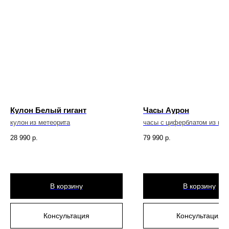
Сертифи
10
О нас
О метео
08
Об эксп
09
О произ
10
Кулон Белый гигант
Часы Аурон
кулон из метеорита
часы с циферблатом из мет
Гаранти
11
28 990
р.
79 990
р.
Контак
Главная
Экспедиции
В корзину
В корзину
Каталог
Метеориты
Команда
Производство
Консультация
Консультация
Гарантии
Доставка и оплата