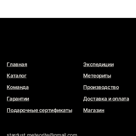
Подарочные сертификаты
Магазин
stardust.meteorite@gmail.com
Связаться с нами
Политика конфиденциальности
Обработка персональных данных
JEWELRY
STARDUST
Разработка сайта
@che.mash
x
@jupiternaya
Продвижение сайта
Маркетинг Прозрачно
@2026 - Все права защищены