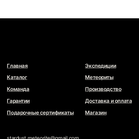
Подарочные сертификаты
Магазин
stardust.meteorite@gmail.com
Связаться с нами
Политика конфиденциальности
Обработка персональных данных
JEWELRY
STARDUST
Разработка сайта
@che.mash
x
@jupiternaya
Продвижение сайта
Маркетинг Прозрачно
@2026 - Все права защищены