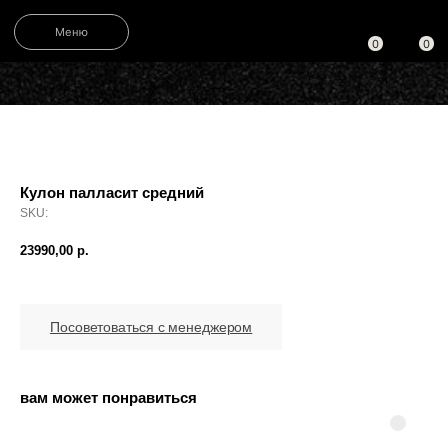
Меню
0
0
Stardust J
Каталог
Кулоны
01
Брасле
02
Кулон палласит средний
Кольца
03
SKU:
Серьги
04
23990,00
р.
Часы
05
Мужская
06
Посоветоваться с менеджером
Обручал
07
Парные 
08
вам может понравиться
Образцы
09