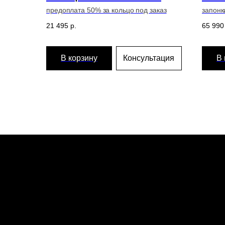
предоплата 50% за кольцо под заказ
запонк
оправ
21 495
р.
65 990
В корзину
Консультация
В 