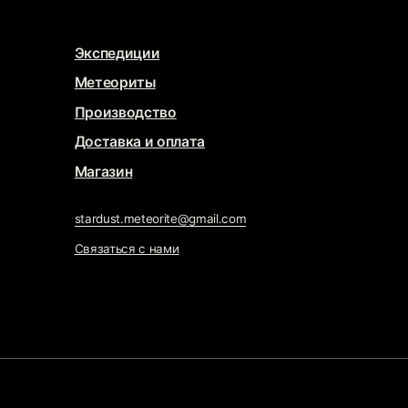
газин
rdust.meteorite@gmail.com
заться с нами
WELRY
тка сайта
@che.mash
x
@jupiternaya
ижение сайта
Маркетинг Прозрачно