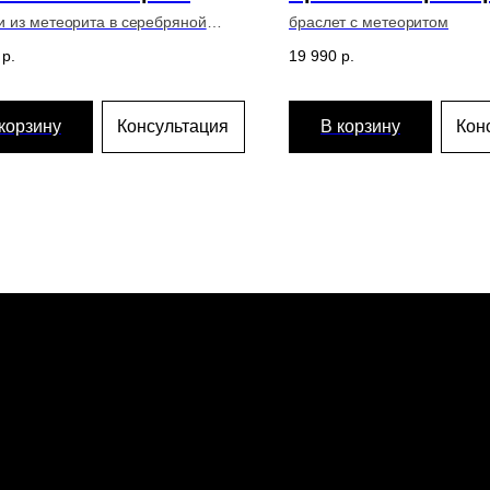
и из метеорита в серебряной
браслет с метеоритом
е
р.
19 990
р.
корзину
Консультация
В корзину
Кон
Главная
Эк
Каталог
Ме
Команда
Пр
Гарантии
Дос