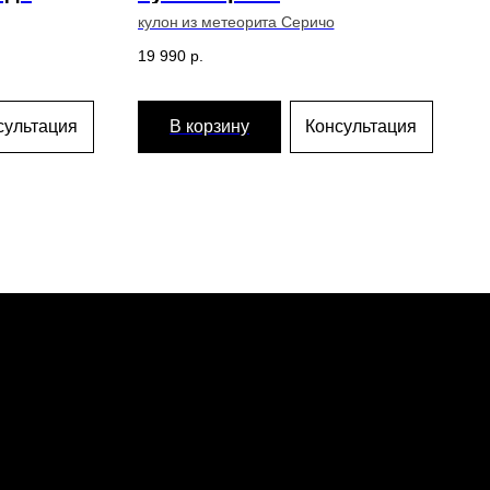
кулон из метеорита Серичо
19 990
р.
сультация
В корзину
Консультация
спедиции
теориты
оизводство
тавка и оплата