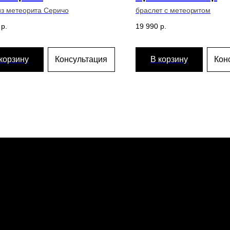
из метеорита Серичо
браслет с метеоритом
р.
19 990
р.
корзину
Консультация
В корзину
Кон
Главная
Эк
Каталог
Ме
Команда
Пр
Гарантии
Дос