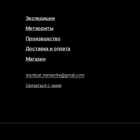
газин
rdust.meteorite@gmail.com
заться с нами
WELRY
тка сайта
@che.mash
x
@jupiternaya
ижение сайта
Маркетинг Прозрачно