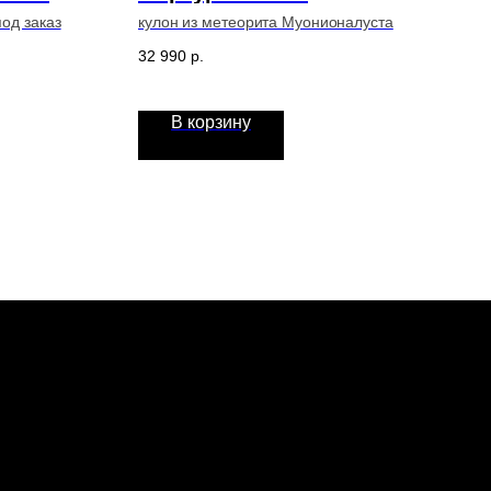
од заказ
кулон из метеорита Муонионалуста
32 990
р.
В корзину
спедиции
теориты
оизводство