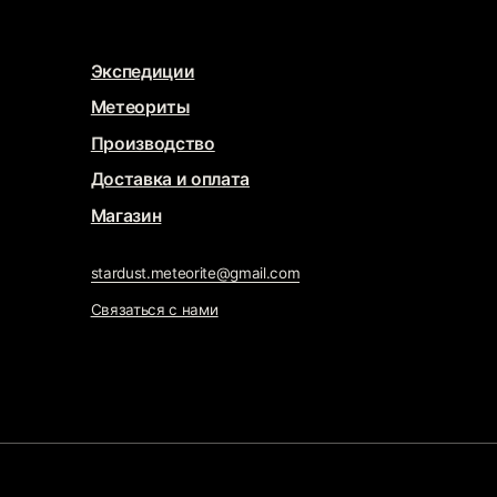
тавка и оплата
газин
rdust.meteorite@gmail.com
заться с нами
WELRY
тка сайта
@che.mash
x
@jupiternaya
ижение сайта
Маркетинг Прозрачно