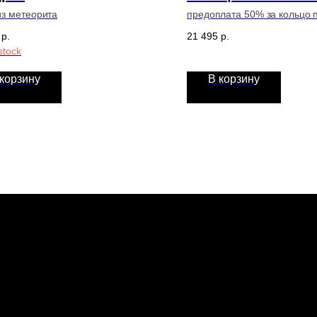
из метеорита
предоплата 50% за кольцо п
р.
21 495
р.
stock
 корзину
В корзину
Главная
Эк
Каталог
Ме
Команда
Пр