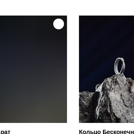
драт
Кольцо Бесконечн