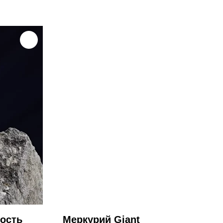
ость
Меркурий Giant